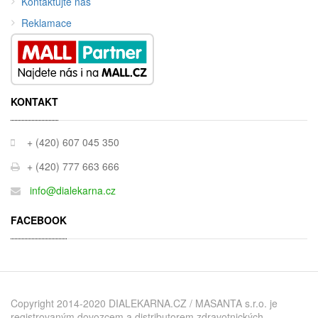
Kontaktujte nás
Reklamace
KONTAKT
+ (420) 607 045 350
+ (420) 777 663 666
info@dialekarna.cz
FACEBOOK
Copyright 2014-2020 DIALEKARNA.CZ / MASANTA s.r.o. je
registrovaným dovozcem a distributorem zdravotnických