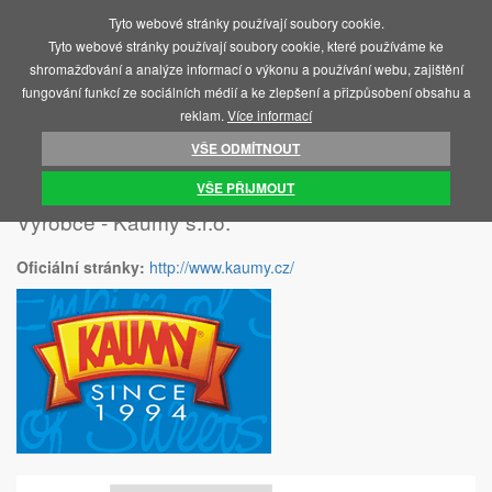
Tyto webové stránky používají soubory cookie.
MENU
Tyto webové stránky používají soubory cookie, které používáme ke
shromažďování a analýze informací o výkonu a používání webu, zajištění
fungování funkcí ze sociálních médií a ke zlepšení a přizpůsobení obsahu a
reklam.
Více informací
VŠE ODMÍTNOUT
ÚVOD
KAUMY S.R.O.
VŠE PŘIJMOUT
Výrobce - Kaumy s.r.o.
Oficiální stránky:
http://www.kaumy.cz/