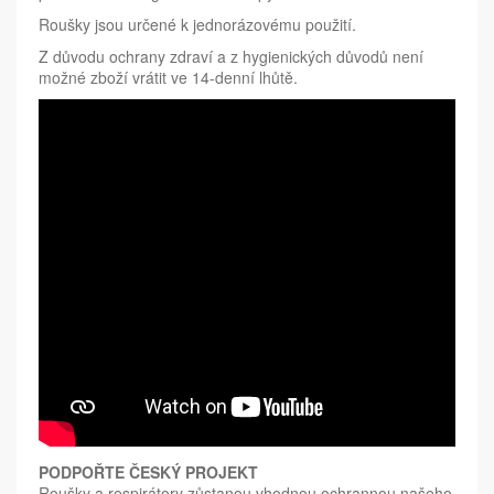
Roušky jsou určené k jednorázovému použití.
Z důvodu ochrany zdraví a z hygienických důvodů není
možné zboží vrátit ve 14-denní lhůtě.
PODPOŘTE ČESKÝ PROJEKT
Roušky a respirátory zůstanou vhodnou ochrannou našeho