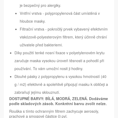
je bezpečný pro alergiky.
Vnitřní vrstva - polypropylenová část umístěná v
hloubce masky.
Filtrační vrstva - pokročilý prvek vybavený efektivním
viskózově-polyesterovým filtrem, který účinně chrání
uživatele před bakteriemi.
Díky použití tenké nosní fixace v polyetylenovém krytu
zaručuje maska vysokou úroveň těsnosti a pohodlí při
používání. To vám umožní nosit ji hodiny.
Dlouhé pásky z polypropylenu s vysokou hmotností (40
g / m2) efektivně a spolehlivě připojují masku k obličeji a
zabraňují jejímu sklouznutí.
DOSTUPNÉ BARVY: BÍLÁ, MODRÁ, ZELENÁ. Dodáváme
podle skladových zásob. Konkrétní barvu zvolit nelze.
Rouška s tímto ochranným filtrem zachycuje aerosoly,
prachové a smogové částice či pyl.