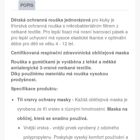
POPIS
Dětská ochranná rouška jednorázová
pro kluky je
třívrstvá ochranná rouška s mikrobakteriálním filtrem z
netkané textilie. Pro lepší fixaci má nosní tvarovací pásek a
pro lepší uchycení má vysoce elastické tkanice v optimální
délce pro děti ve věku 4 - 12 let.
Certifikovaná respirační zdravotnická obličejová maska
Rouška s gumičkami je vyráběna z lehké a měkké
antialergické 3-vrstvé netkané textilie.
Díky použitému materiálu má rouška vysokou
prodyšnost.
Specifikace produktu:
Tři vrstvy ochrany masky -
Každá obličejová maska je
vyrobena ze tří vrstev s různými hmotnostmi.
Maska na
obličej, která se snadno používá.
Vnější vrstva - vnější prvek vyrobený z odolného
polypropylenu. Poskytuje vysoký komfort používání a