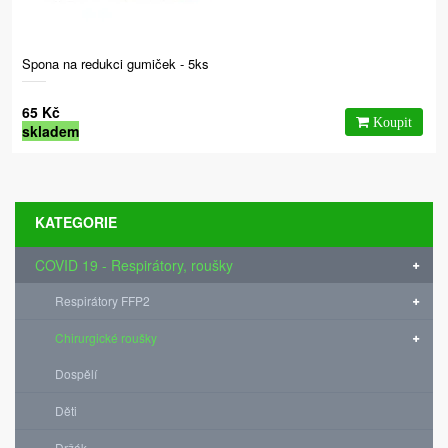
Spona na redukci gumiček - 5ks
65 Kč
skladem
KATEGORIE
COVID 19 - Respirátory, roušky
Respirátory FFP2
Chirurgické roušky
Dospělí
Děti
Držák