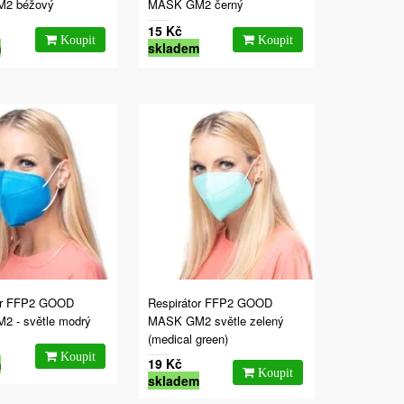
2 béžový
MASK GM2 černý
15 Kč
m
skladem
or FFP2 GOOD
Respirátor FFP2 GOOD
 - světle modrý
MASK GM2 světle zelený
(medical green)
19 Kč
m
skladem