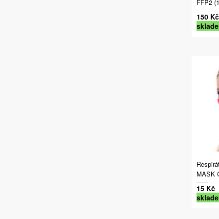
FFP2 (1
150 Kč
sklad
Respir
MASK G
15 Kč
sklad