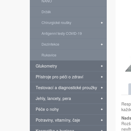
NANO
Držák
Chirurgické roušky
Antigenní testy COVID-19
Dezinfekce
Rukavice
Glukometry
Přístroje pro péči o zdraví
Testovací a diagnostické proužky
Jehly, lancety, pera
Respi
Péče o nohy
každé
Nads
Potraviny, vitamíny, čaje
Rozší
nevlh
Kosmetika a hygiena