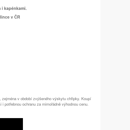
m i kapénkami.
 lince v ČR
, zejména v období zvýšeného výskytu chřipky. Koupí
si i potřebnou ochranu za mimořádně výhodnou cenu.