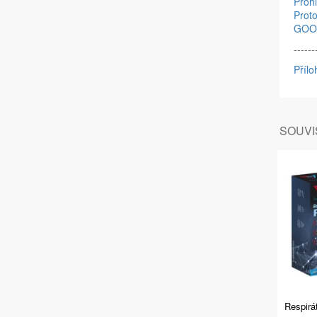
Proh
Prot
GOOD
------
Přílo
SOUVIS
Respir