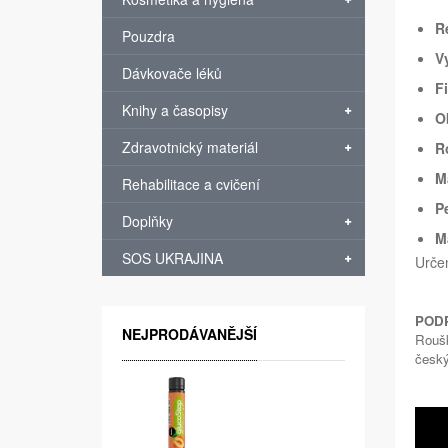
R
Pouzdra
V
Dávkovače léků
Fi
Knihy a časopisy
O
Zdravotnický materiál
R
M
Rehabilitace a cvičení
P
Doplňky
M
SOS UKRAJINA
Určen
POD
NEJPRODÁVANĚJŠÍ
Roušk
český