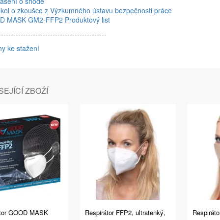
lášení o shodě
okol o zkoušce z Výzkumného ústavu bezpečnosti práce
 MASK GM2-FFP2 Produktový list
--------------------------------------------
hy ke stažení
EJÍCÍ ZBOŽÍ
átor GOOD MASK
Respirátor FFP2, ultratenký,
Respirát