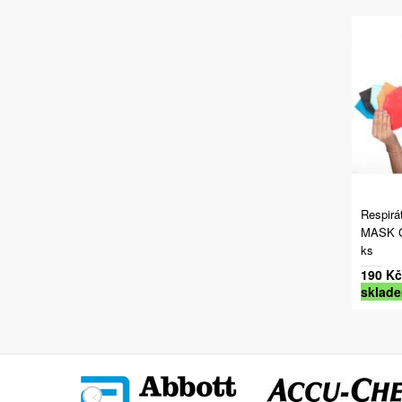
Respir
MASK G
ks
190 Kč
sklad