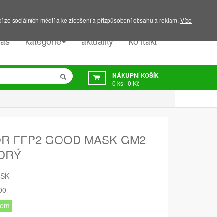
PODPORA:
607 045 350
í ze sociálních médií a ke zlepšení a přizpůsobení obsahu a reklam.
Více
nás
kategorie
aktuality
kontakt
NÁKUPNÍ KOŠÍK
0
ks -
0 Kč
OR FFP2 GOOD MASK GM2
DRÝ
ASK
00
dem