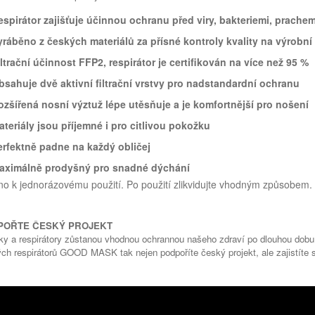
espirátor zajišťuje účinnou ochranu před viry, bakteriemi, prache
yráběno z českých materiálů za přísné kontroly kvality na výrobní
ltrační účinnost FFP2, respirátor je certifikován na více než 95 %
bsahuje dvě aktivní filtrační vrstvy pro nadstandardní ochranu
ozšířená nosní výztuž lépe utěsňuje a je komfortnější pro nošení
ateriály jsou příjemné i pro citlivou pokožku
erfektně padne na každý obličej
aximálně prodyšný pro snadné dýchání
o k jednorázovému použití. Po použití zlikvidujte vhodným způsobem.
POŘTE ČESKÝ PROJEKT
y a respirátory zůstanou vhodnou ochrannou našeho zdraví po dlouhou dobu
ch respirátorů GOOD MASK tak nejen podpoříte český projekt, ale zajistíte 