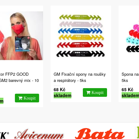
átor FFP2 GOOD
GM Fixační spony na roušky
Spona na
M2 barevný mix - 10
a respirátory - 5ks
5ks
68 Kč
65 Kč
skladem
sklade
em