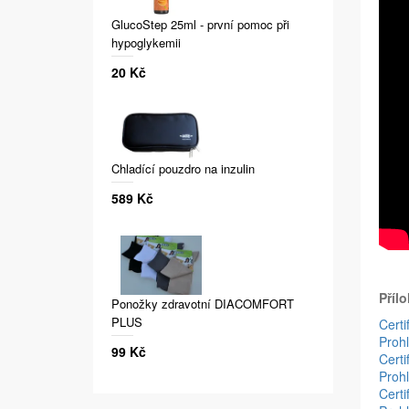
GlucoStep 25ml - první pomoc při
hypoglykemii
20 Kč
Chladící pouzdro na inzulin
589 Kč
Přílo
Ponožky zdravotní DIACOMFORT
PLUS
Cert
Proh
99 Kč
Cert
Proh
Cert