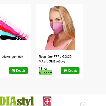
 redukci gumiček -
Respirátor FFP2 GOOD
MASK GM2 růžový
19 Kč
m
skladem