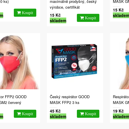
0 ks)
maximálně prodyšný, český
MASK GM
výrobce, certifikát
15 Kč
15 Kč
em
sklade
skladem
átor FFP2 GOOD
Český respirátor GOOD
Respirát
M2 červený
MASK FFP2 3 ks
MASK GM2
45 Kč
19 Kč
em
skladem
sklade