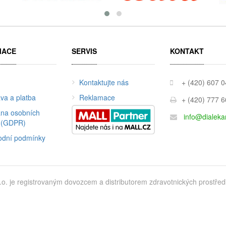
MACE
SERVIS
KONTAKT
Kontaktujte nás
+ (420) 607 
va a platba
Reklamace
+ (420) 777 
na osobních
info@dialeka
 (GDPR)
dní podmínky
je registrovaným dovozcem a distributorem zdravotnických prostředků