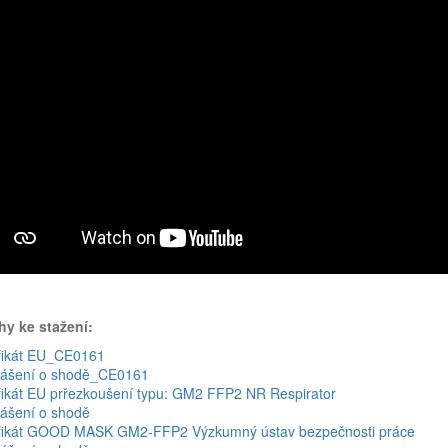
hy ke stažení:
ifikát EU_CE0161
lášení o shodě_CE0161
ifikát EU prřezkoušení typu: GM2 FFP2 NR Respirator
lášení o shodě
ifikát GOOD MASK GM2-FFP2 Výzkumný ústav bezpečnosti práce