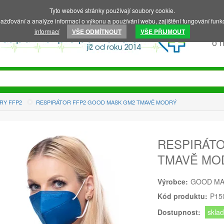
Tyto webové stránky používají soubory cookie.
ažďování a analýze informací o výkonu a používání webu, zajištění fungování funkc
informací
VŠE ODMÍTNOUT
VŠE PŘIJMOUT
o 
RY FFP2
RESPIRÁTOR FFP2 GOOD MASK GM2 TMAVĚ MODRÝ
RESPIRÁT
TMAVĚ MO
Výrobce:
GOOD M
Kód produktu:
P15
Dostupnost:
skla