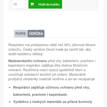
Vložit do košíku
POPIS
ÚDRŽBA
Respirátor má prokázanou větší než 95% účinnost filtrace
vzduchu. Český výrobce Good mask jej navrhl tak, aby
seděl každému obličeji.
Nadstandardní ochranu
před viry, bakteriemi, prachem i
kapénkami respirátor zajišťuje díky dvěma filtračními
vrstvami. Rozšířená nosní výztuž spolehlivě těsní a
umožňuje celodenní komfort při nošení. Maximálně
prodyšný ultratenký materiál nevlhne a ani se nezapařuje.
Respirátor zajišťuje účinnou ochranu před viry,
bakteriemi, prachem i kapénkami.
Vyráběno z českých materiálů za přísné kontroly