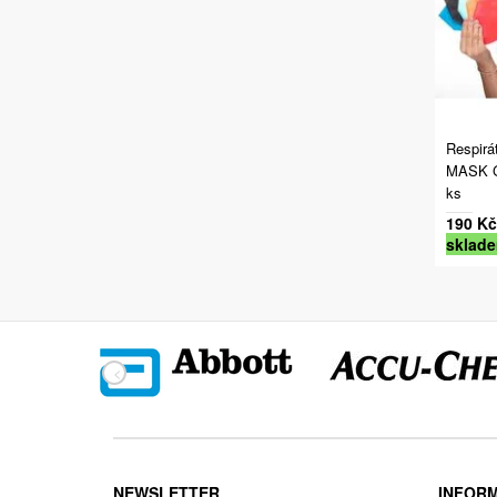
Respir
MASK G
ks
190 Kč
sklad
NEWSLETTER
INFOR