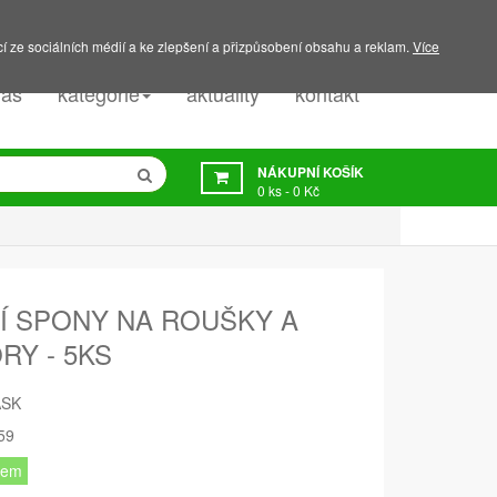
PODPORA:
607 045 350
í ze sociálních médií a ke zlepšení a přizpůsobení obsahu a reklam.
Více
nás
kategorie
aktuality
kontakt
NÁKUPNÍ KOŠÍK
0
ks -
0 Kč
Í SPONY NA ROUŠKY A
RY - 5KS
ASK
59
dem