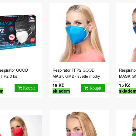
espirátor GOOD
Respirátor FFP2 GOOD
Respirát
FP2 3 ks
MASK GM2 - světle modrý
MASK GM
19 Kč
15 Kč
em
skladem
sklade