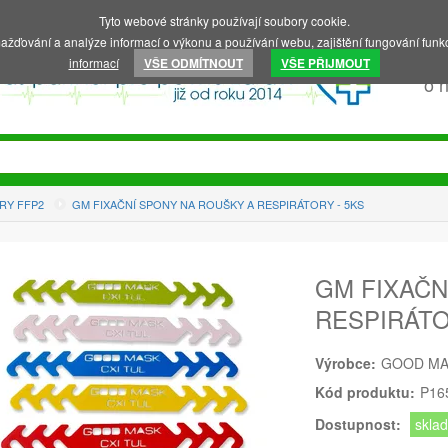
Tyto webové stránky používají soubory cookie.
ažďování a analýze informací o výkonu a používání webu, zajištění fungování funkc
informací
VŠE ODMÍTNOUT
VŠE PŘIJMOUT
o 
RY FFP2
GM FIXAČNÍ SPONY NA ROUŠKY A RESPIRÁTORY - 5KS
GM FIXAČN
RESPIRÁTO
Výrobce:
GOOD M
Kód produktu:
P16
Dostupnost:
skla