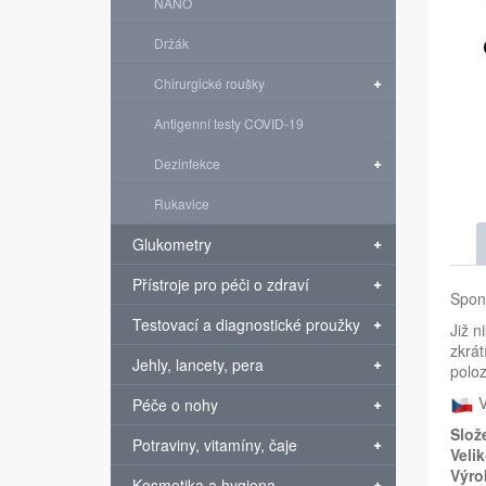
NANO
Držák
Chirurgické roušky
Antigenní testy COVID-19
Dezinfekce
Rukavice
Glukometry
Přístroje pro péči o zdraví
Spona
Testovací a diagnostické proužky
Již n
zkrát
Jehly, lancety, pera
poloz
V
Péče o nohy
Slož
Potraviny, vitamíny, čaje
Veli
Výro
Kosmetika a hygiena