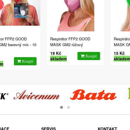
átor FFP2 GOOD
Respirátor FFP2 GOOD
Respirát
M2 barevný mix - 10
MASK GM2 růžový
MASK GM
19 Kč
15 Kč
skladem
sklade
em
MACE
SERVIS
KONTAKT