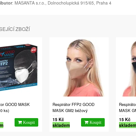
ibutor
: MASANTA s.r.o., Dolnocholupická 915/65, Praha 4
EJÍCÍ ZBOŽÍ
átor GOOD MASK
Respirátor FFP2 GOOD
Respirát
0 ks)
MASK GM2 béžový
MASK GM
15 Kč
15 Kč
em
skladem
sklade