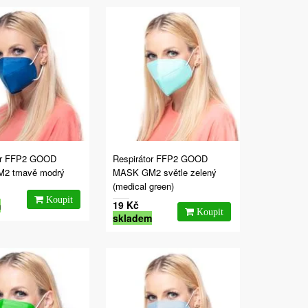
or FFP2 GOOD
Respirátor FFP2 GOOD
2 tmavě modrý
MASK GM2 světle zelený
(medical green)
19 Kč
m
skladem