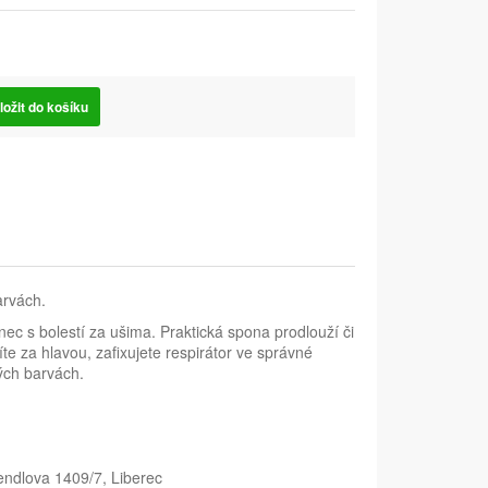
ložit do košíku
arvách.
ec s bolestí za ušima. Praktická spona prodlouží či
te za hlavou, zafixujete respirátor ve správné
ých barvách.
Bendlova 1409/7, Liberec