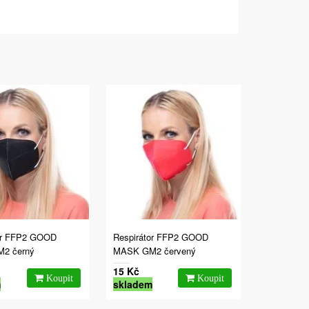
or FFP2 GOOD
Respirátor FFP2 GOOD
2 černý
MASK GM2 červený
15 Kč
m
skladem