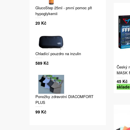
GlucoStep 25ml - první pomoc při
hypoglykemii
20 Kč
Chladící pouzdro na inzulin
589 Kč
Český r
MASK F
45 Kč
sklad
Ponožky zdravotní DIACOMFORT
PLUS
99 Kč