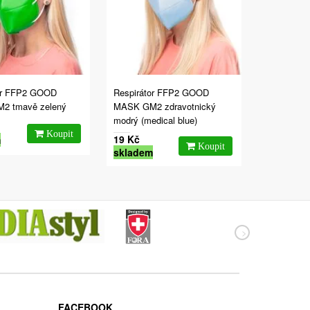
or FFP2 GOOD
Respirátor FFP2 GOOD
2 tmavě zelený
MASK GM2 zdravotnický
modrý (medical blue)
19 Kč
m
skladem
FACEBOOK