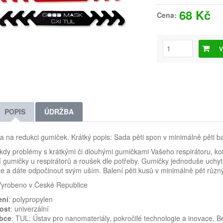
68 Kč
Cena:
V
POPIS
ÚDRŽBA
 na redukci gumiček. Krátký popis: Sada pěti spon v minimálně pěti b
ikdy problémy s krátkými či dlouhými gumičkami Vašeho respirátoru, kon
í gumičky u respirátorů a roušek dle potřeby. Gumičky jednoduše uchytí
e a dáte odpočinout svým uším. Balení pěti kusů v minimálně pět různ
yrobeno v České Republice
ení
: polypropylen
kost
: univerzální
bce
: TUL: Ústav pro nanomateriály, pokročilé technologie a inovace, 