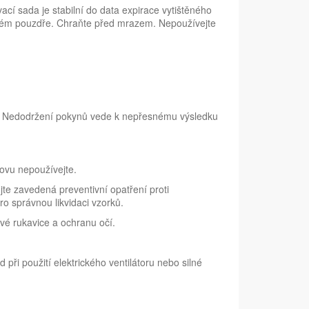
ací sada je stabilní do data expirace vytištěného
eném pouzdře. Chraňte před mrazem. Nepoužívejte
ci. Nedodržení pokynů vede k nepřesnému výsledku
novu nepoužívejte.
jte zavedená preventivní opatření proti
o správnou likvidaci vzorků.
ové rukavice a ochranu očí.
při použití elektrického ventilátoru nebo silné