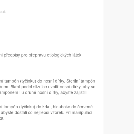
cí:
i předpisy pro přepravu etiologických látek.
lní tampón (tyčinku) do nosní dírky. Sterilní tampón
nem 5krát podél sliznice uvnitř nosní dírky, aby se
ampónem i u druhé nosní dírky, abyste zajistili
ilní tampón (tyčinku) do krku, hlouboko do červené
abyste dostali co nejllepší vzorek. Při manipulaci
ka.