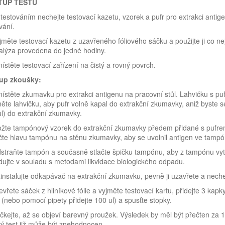
TUP TESTU
testováním nechejte testovací kazetu, vzorek a pufr pro extrakci antige
vání.
jměte testovací kazetu z uzavřeného fóliového sáčku a použijte ji co 
alýza provedena do jedné hodiny.
ístěte testovací zařízení na čistý a rovný povrch.
up zkoušky:
ístěte zkumavku pro extrakci antigenu na pracovní stůl. Lahvičku s puf
něte lahvičku, aby pufr volně kapal do extrakční zkumavky, aniž byste s
l) do extrakční zkumavky.
ožte tampónový vzorek do extrakční zkumavky předem přidané s pufrem
čte hlavu tampónu na stěnu zkumavky, aby se uvolnil antigen ve tampónu
straňte tampón a současně stlačte špičku tampónu, aby z tampónu vyt
idujte v souladu s metodami likvidace biologického odpadu.
instalujte odkapávač na extrakční zkumavku, pevně ji uzavřete a nechej
evřete sáček z hliníkové fólie a vyjměte testovací kartu, přidejte 3 kapk
 (nebo pomocí pipety přidejte 100 ul) a spusťte stopky.
čkejte, až se objeví barevný proužek. Výsledek by měl být přečten za 1
ý test již může být znehodnocen.