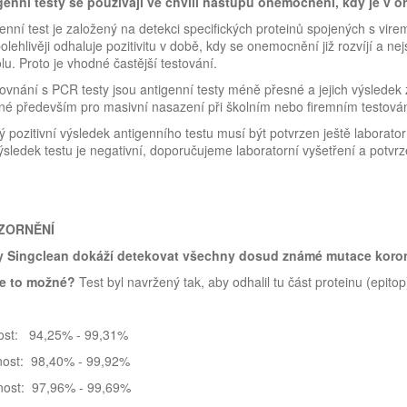
genní testy se používají ve chvíli nástupu onemocnění, kdy je v o
enní test je založený na detekci specifických proteinů spojených s vi
olehlivěji odhaluje pozitivitu v době, kdy se onemocnění již rozvíjí a ne
lu. Proto je vhodné častější testování.
ovnání s PCR testy jsou antigenní testy méně přesné a jejich výsledek zá
né především pro masivní nasazení při školním nebo firemním testová
 pozitivní výsledek antigenního testu musí být potvrzen ještě laborat
ýsledek testu je negativní, doporučujeme laboratorní vyšetření a potvrze
ZORNĚNÍ
y Singclean dokáží detekovat všechny dosud známé mutace koron
je to možné?
Test byl navržený tak, aby odhalil tu část proteinu (ep
vost: 94,25% - 99,31%
nost: 98,40% - 99,92%
nost: 97,96% - 99,69%