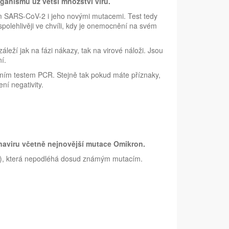
rganismu už větší množství viru.
rem SARS-CoV-2 i jeho novými mutacemi. Test tedy
jspolehlivěji ve chvíli, kdy je onemocnění na svém
leží jak na fázi nákazy, tak na virové náloži. Jsou
ní.
orním testem PCR. Stejně tak pokud máte příznaky,
ní negativity.
aviru včetně nejnovější mutace Omikron.
itop), která nepodléhá dosud známým mutacím.