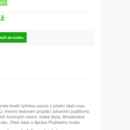
dem
Kč
ložit do košíku
rete kratší tyčinkou pouze z přední části nosu.
, firemní testování proplácí zdravotní pojišťovny.
ích hmotných rezerv, české školy, Ministerstva
Senátu, Úřad vlády a Správa Pražského hradu.