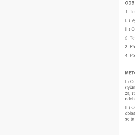
ODB
1. Te
I. ) 
II.) 
2. Te
3. Př
4. Po
MET
I.) O
(tyči
zajis
odebr
II.) 
oblas
se ta