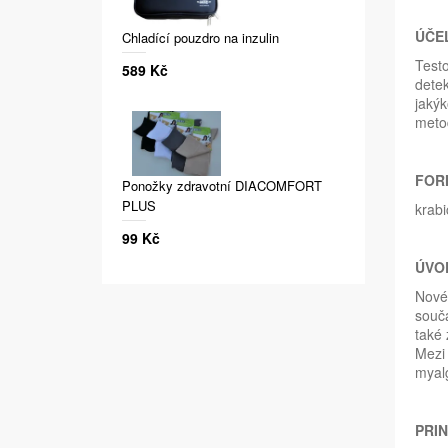
ÚČEL
Chladící pouzdro na inzulin
Testo
589 Kč
detek
jakýk
metod
FOR
Ponožky zdravotní DIACOMFORT
PLUS
krabi
99 Kč
ÚVO
Nové 
souča
také 
Mezi 
myalg
PRIN