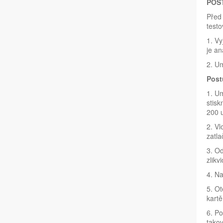
POS
Před 
testo
1. Vy
je an
2. Um
Post
1. Um
stisk
200 u
2. Vl
zatla
3. Od
zlikv
4. Na
5. Ot
kartě
6. Po
takov