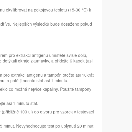
nu ekvilibrovat na pokojovou teplotu (15-30 °C) k
nejdříve. Nejlepších výsledků bude dosaženo pokud
rem pro extrakci antigenu umístěte svisle dolů, -
e dotýkali okraje zkumavky, a přidejte 6 kapek (asi
 pro extrakci antigenu a tampón otočte asi 10krát
, a poté ji nechte stát asi 1 minutu.
eklo co možná nejvíce kapaliny. Použité tampóny
te asi 1 minutu stát.
y (přibližně 100 ul) do otvoru pro vzorek v testovací
5 minut. Nevyhodnocujte test po uplynutí 20 minut,