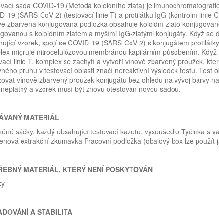
vací sada COVID-19 (Metoda koloidního zlata) je imunochromatografický 
-19 (SARS-CoV-2) (testovací linie T) a protilátku IgG (kontrolní linie 
vě zbarvená konjugovaná podložka obsahuje koloidní zlato konjugovan
govanou s koloidním zlatem a myšími IgG-zlatými konjugáty. Když se 
ující vzorek, spojí se COVID-19 (SARS-CoV-2) s konjugátem protilátk
ex migruje nitrocelulózovou membránou kapilárním působením. Když se
vací linie T, komplex se zachytí a vytvoří vínově zbarvený proužek, kte
ného pruhu v testovací oblasti značí nereaktivní výsledek testu. Test o
ovat vínově zbarvený proužek konjugátu bez ohledu na vývoj barvy na 
 neplatný a vzorek musí být znovu otestován novou sadou.
ÁVANÝ MATERIÁL
ěné sáčky, každý obsahující testovací kazetu, vysoušedlo Tyčinka s 
enová extrakční zkumavka Pracovní podložka (obalový box lze použít 
ŘEBNÝ MATERIÁL, KTERÝ NENÍ POSKYTOVÁN
ky
DOVÁNÍ A STABILITA