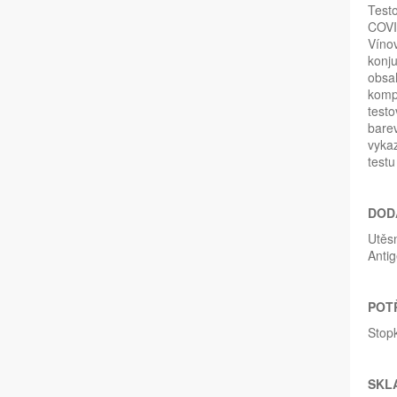
Testo
COVID
Víno
konju
obsah
kompl
testo
barev
vykaz
testu
DOD
Utěsn
Antig
POT
Stop
SKLA