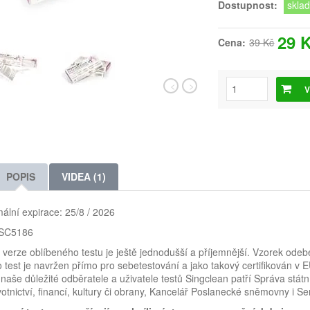
Dostupnost:
skla
29 
Cena:
39 Kč
V
POPIS
VIDEA (1)
ální expirace: 25/8 / 2026
 SC5186
verze oblíbeného testu je ještě jednodušší a příjemnější. Vzorek odebe
 test je navržen přímo pro sebetestování a jako takový certifikován v EU
naše důležité odběratele a uživatele testů Singclean patří Správa státn
otnictví, financí, kultury či obrany, Kancelář Poslanecké sněmovny i 