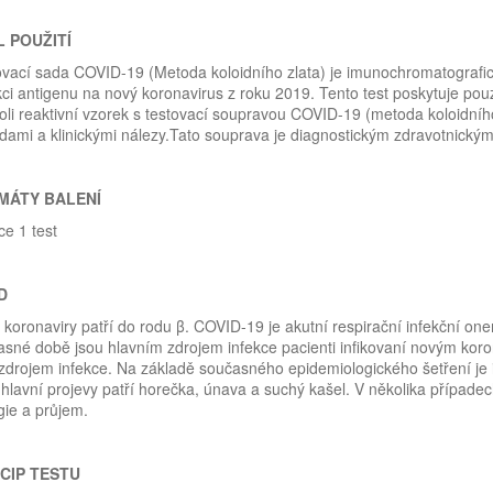
 POUŽITÍ
vací sada COVID-19 (Metoda koloidního zlata) je imunochromatografický 
ci antigenu na nový koronavirus z roku 2019. Tento test poskytuje po
oli reaktivní vzorek s testovací soupravou COVID-19 (metoda koloidního
ami a klinickými nálezy.Tato souprava je diagnostickým zdravotnickým
MÁTY BALENÍ
ce 1 test
D
koronaviry patří do rodu β. COVID-19 je akutní respirační infekční on
sné době jsou hlavním zdrojem infekce pacienti infikovaní novým koro
zdrojem infekce. Na základě současného epidemiologického šetření je i
hlavní projevy patří horečka, únava a suchý kašel. V několika případec
ie a průjem.
CIP TESTU