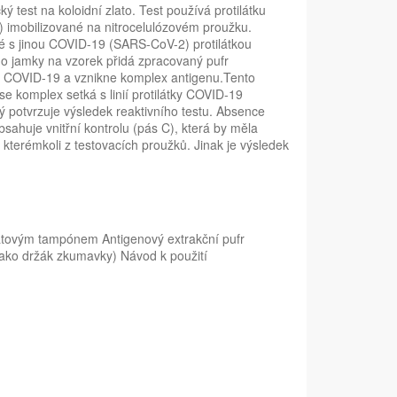
test na koloidní zlato. Test používá protilátku
C) imobilizované na nitrocelulózovém proužku.
é s jinou COVID-19 (SARS-CoV-2) protilátkou
do jamky na vzorek přidá zpracovaný pufr
y COVID-19 a vznikne komplex antigenu.Tento
 komplex setká s linií protilátky COVID-19
rý potvrzuje výsledek reaktivního testu. Absence
bsahuje vnitřní kontrolu (pás C), která by měla
kterémkoli z testovacích proužků. Jinak je výsledek
vatovým tampónem Antigenový extrakční pufr
jako držák zkumavky) Návod k použití