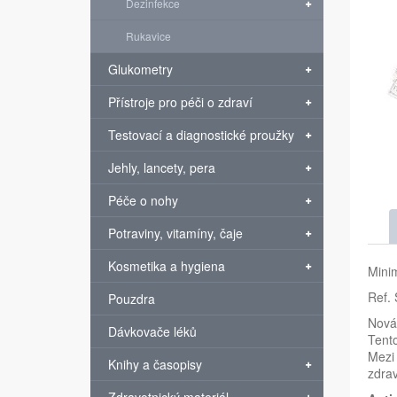
Dezinfekce
Rukavice
Glukometry
Přístroje pro péči o zdraví
Testovací a diagnostické proužky
Jehly, lancety, pera
Péče o nohy
Potraviny, vitamíny, čaje
Kosmetika a hygiena
Minim
Ref.
Pouzdra
Nová 
Dávkovače léků
Tento
Mezi 
Knihy a časopisy
zdrav