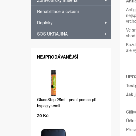
Zdravotnický materiál
Anti
Antig
Rehabilitace a cvičení
nejsp
vrcho
Doplňky
Ve sr
SOS UKRAJINA
vhod
Každý
ale v
NEJPRODÁVANĚJŠÍ
UPO
Test
Jak 
GlucoStep 25ml - první pomoc při
hypoglykemii
Citli
20 Kč
Účin
Přes