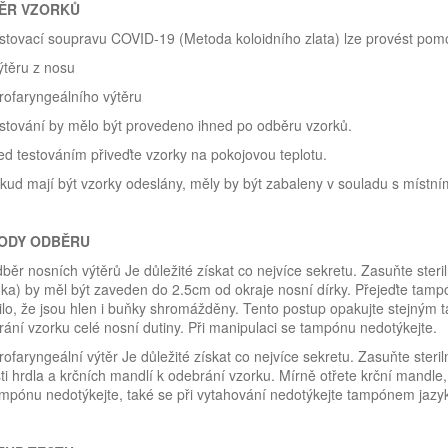
ĚR VZORKŮ
stovací soupravu COVID-19 (Metoda koloidního zlata) lze provést pomo
Výtěru z nosu
Orofaryngeálního výtěru
stování by mělo být provedeno ihned po odběru vzorků.
ed testováním přiveďte vzorky na pokojovou teplotu.
kud mají být vzorky odeslány, měly by být zabaleny v souladu s místním
ODY ODBĚRU
dběr nosních výtěrů Je důležité získat co nejvíce sekretu. Zasuňte steri
nka) by měl být zaveden do 2.5cm od okraje nosní dírky. Přejeďte tampó
tilo, že jsou hlen i buňky shromážděny. Tento postup opakujte stejným t
ání vzorku celé nosní dutiny. Při manipulaci se tampónu nedotýkejte.
Orofaryngeální výtěr Je důležité získat co nejvíce sekretu. Zasuňte ster
ti hrdla a krčních mandlí k odebrání vzorku. Mírně otřete krční mandle, 
mpónu nedotýkejte, také se při vytahování nedotýkejte tampónem jazy