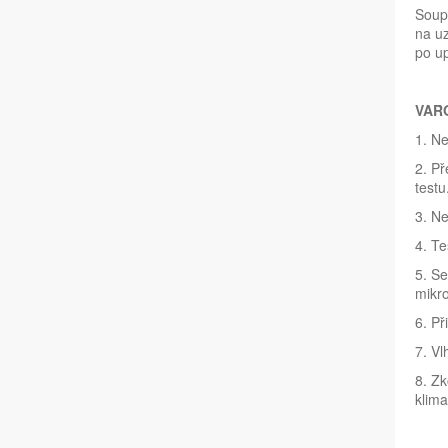
Soupr
na u
po up
VARO
1. Ne
2. Př
testu
3. Ne
4. Te
5. Se
mikro
6. Př
7. Vl
8. Zk
klima