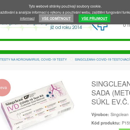
Tyto webové stránky používají soubory cookie.
ažďování a analýze informací o výkonu a používání webu, zajištění fungování funkc
informací
VŠE ODMÍTNOUT
VŠE PŘIJMOUT
o 
 TESTY NA KORONAVIRUS, COVID-19 TESTY
SINGCLEAN® COVID-19 TESTOVACÍ 
SINGCLEAN
leva
SADA (MET
SÚKL EV.Č.
Výrobce:
Singclean
Kód produktu:
P15