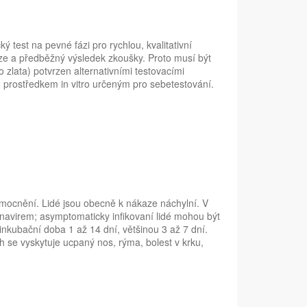
test na pevné fázi pro rychlou, kvalitativní
uze a předběžný výsledek zkoušky. Proto musí být
 zlata) potvrzen alternativními testovacími
 prostředkem in vitro určeným pro sebetestování.
emocnění. Lidé jsou obecně k nákaze náchylní. V
navirem; asymptomaticky infikovaní lidé mohou být
nkubační doba 1 až 14 dní, většinou 3 až 7 dní.
h se vyskytuje ucpaný nos, rýma, bolest v krku,