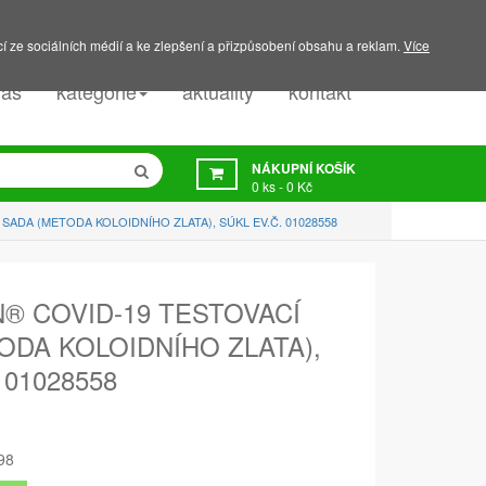
PODPORA:
607 045 350
í ze sociálních médií a ke zlepšení a přizpůsobení obsahu a reklam.
Více
nás
kategorie
aktuality
kontakt
NÁKUPNÍ KOŠÍK
0
ks -
0 Kč
SADA (METODA KOLOIDNÍHO ZLATA), SÚKL EV.Č. 01028558
® COVID-19 TESTOVACÍ
ODA KOLOIDNÍHO ZLATA),
 01028558
98