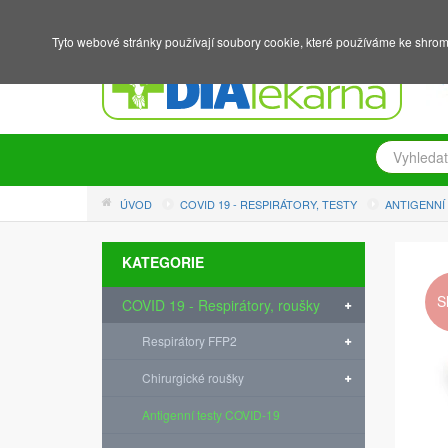
NÁKUPNÍ KOŠÍK
PŘIHLÁŠENÍ
REGISTRACE
Tyto webové stránky používají soubory cookie, které používáme ke shrom
ÚVOD
COVID 19 - RESPIRÁTORY, TESTY
ANTIGENNÍ
KATEGORIE
S
COVID 19 - Respirátory, roušky
Respirátory FFP2
Chirurgické roušky
Antigenní testy COVID-19