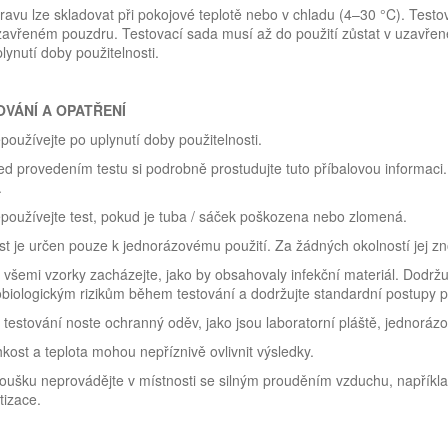
avu lze skladovat při pokojové teplotě nebo v chladu (4–30 °C). Testov
zavřeném pouzdru. Testovací sada musí až do použití zůstat v uzavř
lynutí doby použitelnosti.
VÁNÍ A OPATŘENÍ
používejte po uplynutí doby použitelnosti.
ed provedením testu si podrobně prostudujte tuto příbalovou informa
.
používejte test, pokud je tuba / sáček poškozena nebo zlomená.
st je určen pouze k jednorázovému použití. Za žádných okolností jej z
 všemi vzorky zacházejte, jako by obsahovaly infekční materiál. Dodržu
biologickým rizikům během testování a dodržujte standardní postupy pr
i testování noste ochranný oděv, jako jsou laboratorní pláště, jednoráz
hkost a teplota mohou nepříznivě ovlivnit výsledky.
oušku neprovádějte v místnosti se silným prouděním vzduchu, například 
tizace.