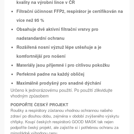
kvality na výrobní lince v ČR
Filtrační účinnost FFP2, respirátor je certifikován na
více než 95 %
Obsahuje dvě aktivní filtrační vrstvy pro
nadstandardní ochranu
Rozšířená nosní výztuž lépe utěsňuje a je
komfortnější pro nošení
Materiály jsou příjemné i pro citlivou pokožku
Perfektně padne na každý obličej
Maximálně prodyšný pro snadné dýchání
Určeno k jednorázovému použití. Po použití zlikvidujte
vhodným způsobem
PODPOŘTE ČESKÝ PROJEKT
Roušky a respirátory zůstanou vhodnou ochrannou našeho
zdraví po dlouhou dobu, zejména v období zvýšeného výskytu
chřipky. Koupí českých respirátorů GOOD MASK tak nejen
podpoříte český projekt, ale zajistíte si i potřebnou ochranu za
mimořádně výhodnou cenu.