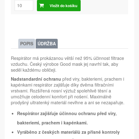
Vložit do košíku
POPIS
ÚDRŽBA
Respirátor má prokázanou větší než 95% účinnost filtrace
vzduchu. Český výrobce Good mask jej navrhl tak, aby
seděl každému obličeji.
Nadstandardní ochranu
před viry, bakteriemi, prachem i
kapénkami respirátor zajišťuje díky dvěma filtračními
vrstvami. Rozšířená nosní výztuž spolehlivě těsní a
umožňuje celodenní komfort při nošení. Maximálně
prodyšný ultratenký materiál nevlhne a ani se nezapařuje.
Respirátor zajišťuje účinnou ochranu před viry,
bakteriemi, prachem i kapénkami.
Vyráběno z českých materiálů za přísné kontroly